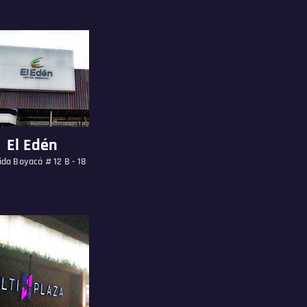
El Edén
da Boyacá # 12 B - 18