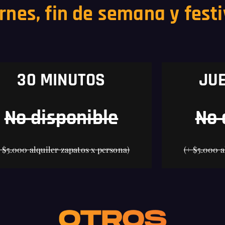
rnes, fin de semana y fest
30 MINUTOS
JUE
No disponible
No 
+ $5.000 alquiler zapatos x persona)
(+ $5.000 a