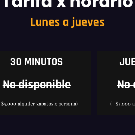
Tarifa x horario
Lunes a jueves
30 MINUTOS
JUE
No disponible
No 
+ $5.000 alquiler zapatos x persona)
(+ $5.000 a