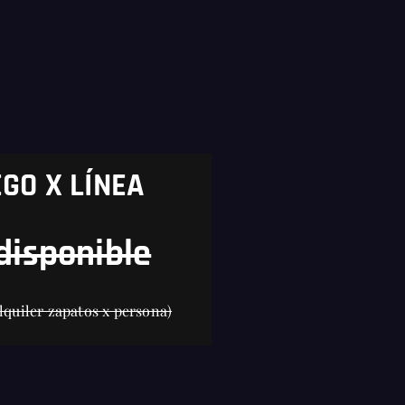
GO X LÍNEA
disponible
lquiler zapatos x persona)